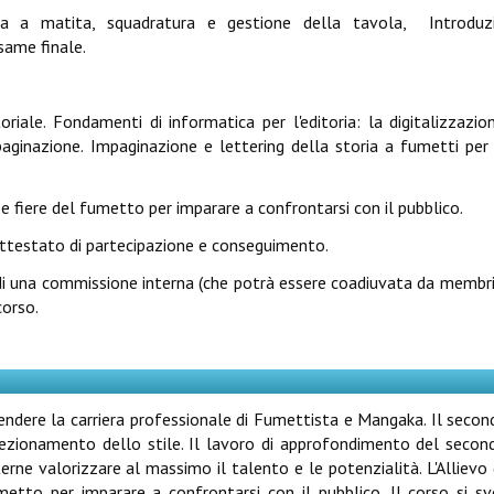
ola a matita, squadratura e gestione della tavola, Introduz
same finale.
riale. Fondamenti di informatica per l'editoria: la digitalizzazio
aginazione. Impaginazione e lettering della storia a fumetti per
 e fiere del fumetto per imparare a confrontarsi con il pubblico.
 attestato di partecipazione e conseguimento.
di una commissione interna (che potrà essere coadiuvata da membri
corso.
rendere la carriera professionale di Fumettista e Mangaka. Il seco
rfezionamento dello stile. Il lavoro di approfondimento del seco
rne valorizzare al massimo il talento e le potenzialità. L'Allievo
metto per imparare a confrontarsi con il pubblico. Il corso si s