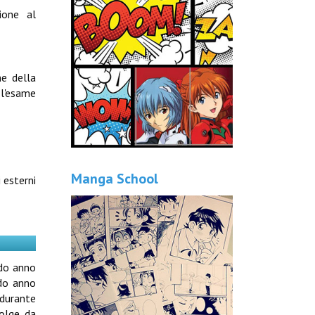
ione al
ne della
 l'esame
Manga School
 esterni
ndo anno
ndo anno
 durante
volge da