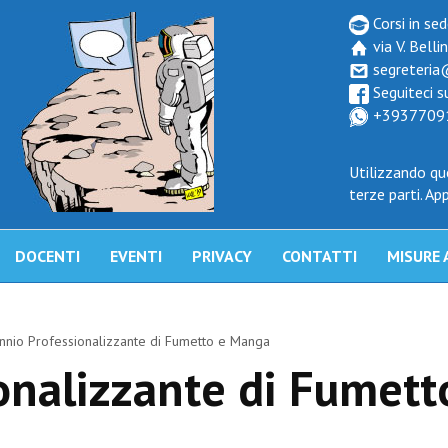
Corsi in sed
via V. Belli
segreteria
Seguiteci 
+3937709
Utilizzando que
terze parti.
App
DOCENTI
EVENTI
PRIVACY
CONTATTI
MISURE 
nnio Professionalizzante di Fumetto e Manga
onalizzante di Fumett