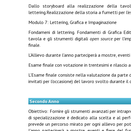
Dallo storyboard alla realizzazione della tav
lettering.Realizzazione della storia a fumetti per l'e
Modulo 7: Lettering, Grafica e Impaginazione
Fondameni di lettering. Fondamenti di Grafica Edito
tavola e gli strumenti digitali
open source
per l'imp
finale.
L'Allievo durante l'anno parteciperà a mostre, eventi
Esame finale con votazione in trentesimi e rilascio
L'Esame finale consiste nella valutazione da parte 
invitati per l'occasione) del lavoro svolto durante il 
Secondo Anno
Obiettivo: Fornire gli strumenti avanzati per intrap
di specializzazione è dedicato alla scelta e al pe
prevede un percorso mirato per ogni allievo per pote
l'anno parteciperà a mostre, eventi e fiere del fu