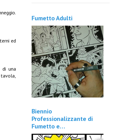
nneggio.
Fumetto Adulti
terni ed
a di una
 tavola,
Biennio
Professionalizzante di
Fumetto e…