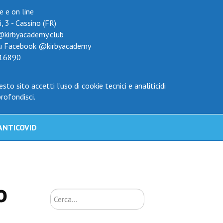
e e on line
ni, 3 - Cassino (FR)
@kirbyacademy.club
su Facebook
@kirbyacademy
16890
sto sito accetti l’uso di cookie tecnici e analiticidi
rofondisci.
ANTICOVID
o
Cerca...